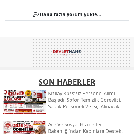
Daha fazla yorum yükle...
SON HABERLER
Kızılay Kpss'siz Personel Alımı
Başladı! Şoför, Temizlik Görevlisi,
Sağlık Personeli Ve İşçi Alınacak
Aile Ve Sosyal Hizmetler
Bakanlığı'ndan Kadınlara Destek!