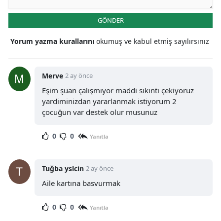
GÖNDER
Yorum yazma kurallarını
okumuş ve kabul etmiş sayılırsınız
Merve
2 ay önce
Eşim şuan çalışmıyor maddi sıkıntı çekiyoruz
yardiminizdan yararlanmak istiyorum 2
çocuğun var destek olur musunuz
0
0
Yanıtla
Tuğba yslcin
2 ay önce
Aile kartına basvurmak
0
0
Yanıtla