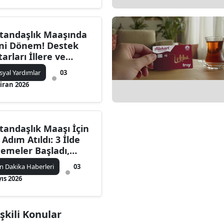
zenlemesi Masada
tandaşlık Maaşında
ni Dönem! Destek
tarları İllere ve
şam Maliyetlerine
syal Yardımlar
03
re Belirlenecek
iran 2026
tandaşlık Maaşı İçin
k Adım Atıldı: 3 İlde
emeler Başladı,
şvuru Detayları
n Dakika Haberleri
03
tleşti
ıs 2026
şkili Konular