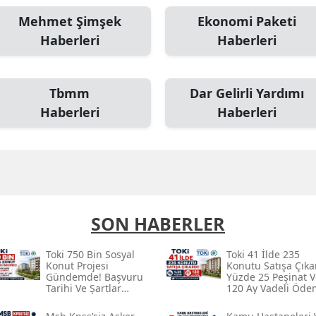
Mehmet Şimşek
Ekonomi Paketi
Haberleri
Haberleri
Tbmm
Dar Gelirli Yardımı
Haberleri
Haberleri
SON HABERLER
Toki̇ 750 Bin Sosyal
Toki̇ 41 İlde 235
Konut Projesi
Konutu Satışa Çıka
Gündemde! Başvuru
Yüzde 25 Peşinat V
Tarihi Ve Şartlar
120 Ay Vadeli Öde
Açıklandı Mı?
Planı