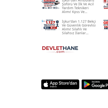
İşkur’dan Ambulans
Şoförü Ve İlk Ve Acil
Yardım Teknikeri
Alımı! Kpss Ve
Merkezi Sınav Şartı
Yok
İşkur’dan 1.127 Bekçi
Ve Güvenlik Görevlisi
Alımı! Silahlı Ve
Silahsız İlanlar
Yayımlandı