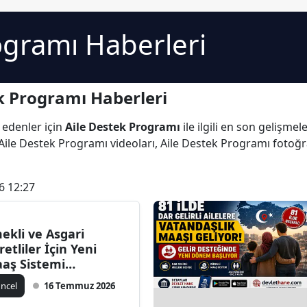
ogramı Haberleri
k Programı Haberleri
 edenler için
Aile Destek Programı
ile ilgili en son gelişme
ile Destek Programı videoları, Aile Destek Programı fotoğr
6 12:27
ekli ve Asgari
retliler İçin Yeni
aş Sistemi
ndemde!
ncel
16 Temmuz 2026
tandaşlık Maaşı