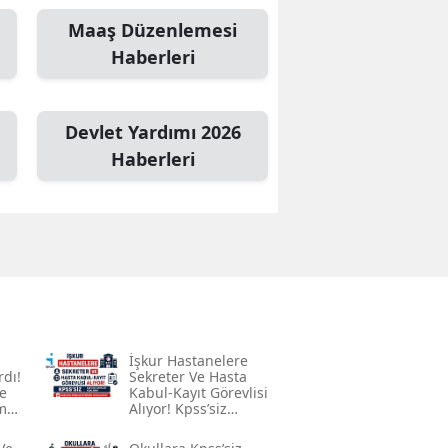
Maaş Düzenlemesi
Mersin
Haberleri
İstanbul
İzmir
Devlet Yardımı 2026
Kars
Haberleri
Kastamonu
Kayseri
Kırklareli
Kırşehir
Kocaeli
İşkur Hastanelere
rdı!
Sekreter Ve Hasta
e
Kabul-Kayıt Görevlisi
Konya
me
Alıyor! Kpss’siz
Başvuru Şartları
Kütahya
Açıklandı