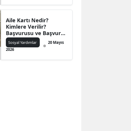
Edirne
Elazığ
Aile Kartı Nedir?
Kimlere Verilir?
Erzincan
Başvurusu ve Başvuru
Formu
Sosyal Yardımlar
20 Mayıs
Erzurum
2026
Eskişehir
Gaziantep
Giresun
Gümüşhane
Hakkari
Hatay
Isparta