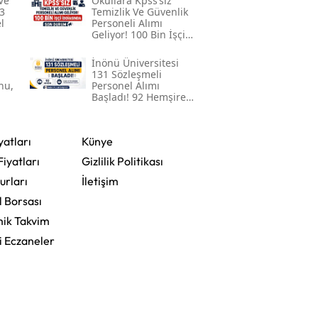
Ve
Okullara Kpss’siz
3
Temizlik Ve Güvenlik
Malatya
l
Personeli Alımı
Geliyor! 100 Bin İşçi
İddiasında Son
Manisa
Durum
İnönü Üniversitesi
131 Sözleşmeli
Kahramanmaraş
nu,
Personel Alımı
Başladı! 92 Hemşire
Ile Lise Ve Ön Lisans
Mardin
Mezunu Personel
Alınacak
Muğla
yatları
Künye
Fiyatları
Gizlilik Politikası
Muş
urları
İletişim
Nevşehir
l Borsası
ik Takvim
Niğde
i Eczaneler
Ordu
Rize
Sakarya