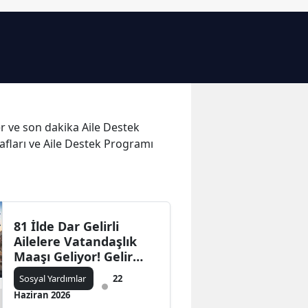
Bilecik
Bingöl
Bitlis
Bolu
ler ve son dakika Aile Destek
Burdur
afları ve Aile Destek Programı
Bursa
Çanakkale
Çankırı
81 İlde Dar Gelirli
Ailelere Vatandaşlık
Çorum
Maaşı Geliyor! Gelir
Denizli
Desteğinde Yeni
Sosyal Yardımlar
22
Dönem Başlıyor
Haziran 2026
Diyarbakır