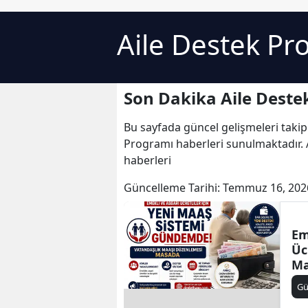
Aile Destek Pr
Son Dakika Aile Deste
Bu sayfada güncel gelişmeleri takip
Programı haberleri sunulmaktadır. A
haberleri
Güncelleme Tarihi:
Temmuz 16, 202
Em
Üc
Ma
Gü
Gü
Va