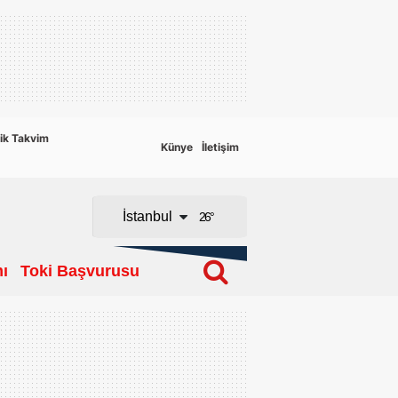
Adana
Adıyaman
Afyonkarahisar
ik Takvim
Künye
İletişim
Ağrı
Amasya
İstanbul
26
°
Ankara
ı
Toki Başvurusu
Antalya
Artvin
Aydın
Balıkesir