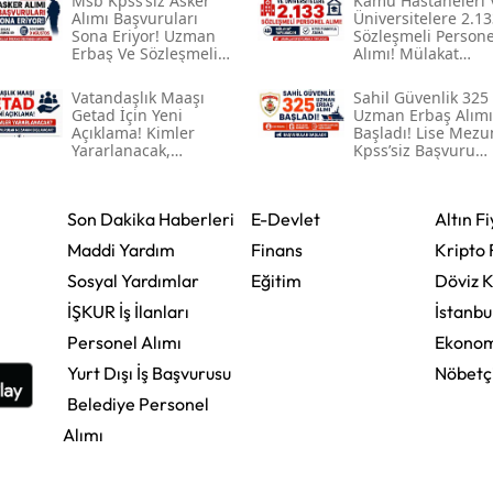
Msb Kpss’siz Asker
Kamu Hastaneleri 
Alımı Başvuruları
Üniversitelere 2.13
Sona Eriyor! Uzman
Sözleşmeli Persone
Erbaş Ve Sözleşmeli
Alımı! Mülakat
Er İçin Son Tarih 9
Yapılmadan Kpss
Ağustos
Puanıyla Atama
Vatandaşlık Maaşı
Sahil Güvenlik 325
Getad İçin Yeni
Uzman Erbaş Alımı
Açıklama! Kimler
Başladı! Lise Mezu
Yararlanacak,
Kpss’siz Başvuru
Başvurular Ne Zaman
Şartları Açıklandı
Başlayacak?
Son Dakika Haberleri
E-Devlet
Altın Fi
Maddi Yardım
Finans
Kripto 
Sosyal Yardımlar
Eğitim
Döviz K
İŞKUR İş İlanları
İstanbu
Personel Alımı
Ekonom
Yurt Dışı İş Başvurusu
Nöbetç
Belediye Personel
Alımı