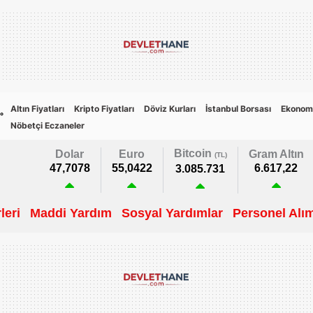
Altın Fiyatları
Kripto Fiyatları
Döviz Kurları
İstanbul Borsası
Ekonom
6
°
Nöbetçi Eczaneler
Bitcoin
Dolar
Euro
Gram Altın
(TL)
47,7078
55,0422
6.617,22
3.085.731
leri
Maddi Yardım
Sosyal Yardımlar
Personel Alım