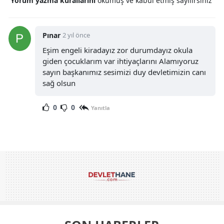
Yorum yazma kurallarını
okumuş ve kabul etmiş sayılırsınız
Pınar
2 yıl önce
Eşim engeli kiradayız zor durumdayız okula
giden çocuklarım var ihtiyaçlarını Alamıyoruz
sayın başkanımız sesimizi duy devletimizin canı
sağ olsun
0
0
Yanıtla