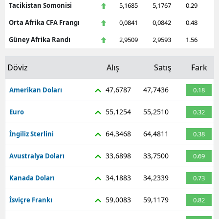
Tacikistan Somonisi
5,1685
5,1767
0.29
Orta Afrika CFA Frangı
0,0841
0,0842
0.48
Güney Afrika Randı
2,9509
2,9593
1.56
Döviz
Alış
Satış
Fark
47,6787
47,7436
Amerikan Doları
0.18
55,1254
55,2510
Euro
0.32
64,3468
64,4811
İngiliz Sterlini
0.38
33,6898
33,7500
Avustralya Doları
0.69
34,1883
34,2339
Kanada Doları
0.73
59,0083
59,1179
İsviçre Frankı
0.82