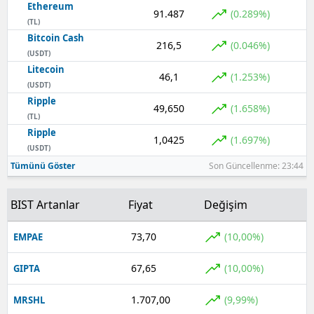
Ethereum
91.487
(0.289%)
(TL)
Bitcoin Cash
216,5
(0.046%)
(USDT)
Litecoin
46,1
(1.253%)
(USDT)
Ripple
49,650
(1.658%)
(TL)
Ripple
1,0425
(1.697%)
(USDT)
Tümünü Göster
Son Güncellenme: 23:44
BIST Artanlar
Fiyat
Değişim
73,70
(10,00%)
EMPAE
67,65
(10,00%)
GIPTA
1.707,00
(9,99%)
MRSHL