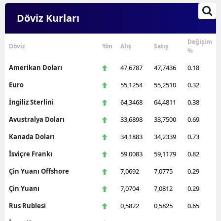
Döviz Kurları
Değişim
Döviz
Yön
Alış
Satış
%
Amerikan Doları
47,6787
47,7436
0.18
Euro
55,1254
55,2510
0.32
İngiliz Sterlini
64,3468
64,4811
0.38
Avustralya Doları
33,6898
33,7500
0.69
Kanada Doları
34,1883
34,2339
0.73
İsviçre Frankı
59,0083
59,1179
0.82
Çin Yuanı Offshore
7,0692
7,0775
0.29
Çin Yuanı
7,0704
7,0812
0.29
Rus Rublesi
0,5822
0,5825
0.65