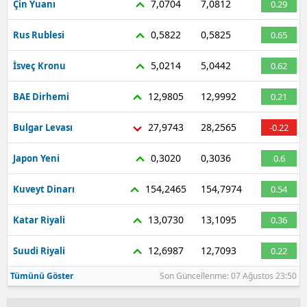
7,0704
7,0812
Çin Yuanı
0.29
0,5822
0,5825
Rus Rublesi
0.65
5,0214
5,0442
İsveç Kronu
0.62
12,9805
12,9992
BAE Dirhemi
0.21
27,9743
28,2565
Bulgar Levası
-0.22
0,3020
0,3036
Japon Yeni
0.6
154,2465
154,7974
Kuveyt Dinarı
0.54
13,0730
13,1095
Katar Riyali
0.36
12,6987
12,7093
Suudi Riyali
0.22
Tümünü Göster
Son Güncellenme: 07 Ağustos 23:50