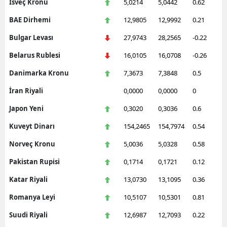
İsveç Kronu
5,0214
5,0442
0.62
BAE Dirhemi
12,9805
12,9992
0.21
Bulgar Levası
27,9743
28,2565
-0.22
Belarus Rublesi
16,0105
16,0708
-0.26
Danimarka Kronu
7,3673
7,3848
0.5
İran Riyali
0,0000
0,0000
0
Japon Yeni
0,3020
0,3036
0.6
Kuveyt Dinarı
154,2465
154,7974
0.54
Norveç Kronu
5,0036
5,0328
0.58
Pakistan Rupisi
0,1714
0,1721
0.12
Katar Riyali
13,0730
13,1095
0.36
Romanya Leyi
10,5107
10,5301
0.81
Suudi Riyali
12,6987
12,7093
0.22