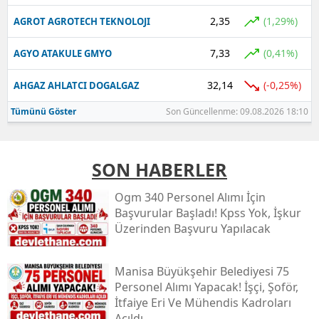
2,35
(1,29%)
AGROT AGROTECH TEKNOLOJI
7,33
(0,41%)
AGYO ATAKULE GMYO
32,14
(-0,25%)
AHGAZ AHLATCI DOGALGAZ
Tümünü Göster
Son Güncellenme: 09.08.2026 18:10
SON HABERLER
Ogm 340 Personel Alımı İçin
Başvurular Başladı! Kpss Yok, İşkur
Üzerinden Başvuru Yapılacak
Manisa Büyükşehir Belediyesi 75
Personel Alımı Yapacak! İşçi, Şoför,
İtfaiye Eri Ve Mühendis Kadroları
Açıldı