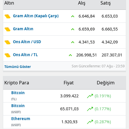
Altın
Alış
Satış
6.653,03
6.646,84
Gram Altın (Kapalı Çarşı)
6.660,55
6.659,69
Gram Altın
4.342,09
4.341,53
Ons Altın / USD
207.307,01
206.998,51
Ons Altın / TL
Son Güncellenme: 07 Ağu - 23:59
Tümünü Göster
Kripto Para
Fiyat
Değişim
Bitcoin
3.099.422
(0.191%)
(TL)
Bitcoin
65.071,03
(0.177%)
(USDT)
Ethereum
1.920,93
(0.287%)
(USDT)