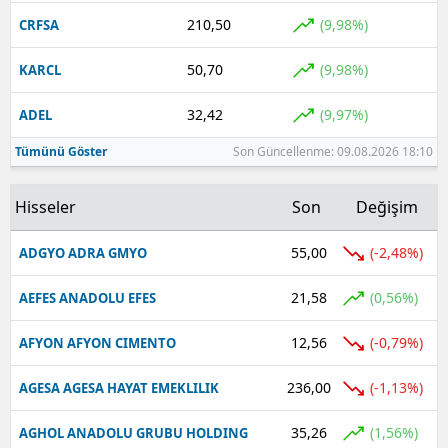
210,50
(9,98%)
CRFSA
50,70
(9,98%)
KARCL
32,42
(9,97%)
ADEL
Tümünü Göster
Son Güncellenme: 09.08.2026 18:10
Hisseler
Son
Değişim
55,00
(-2,48%)
ADGYO ADRA GMYO
21,58
(0,56%)
AEFES ANADOLU EFES
12,56
(-0,79%)
AFYON AFYON CIMENTO
236,00
(-1,13%)
AGESA AGESA HAYAT EMEKLILIK
35,26
(1,56%)
AGHOL ANADOLU GRUBU HOLDING