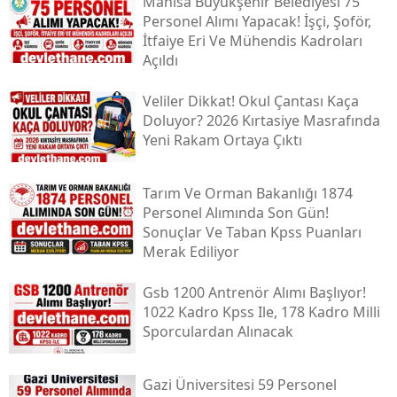
Manisa Büyükşehir Belediyesi 75
Personel Alımı Yapacak! İşçi, Şoför,
İtfaiye Eri Ve Mühendis Kadroları
Açıldı
Veliler Dikkat! Okul Çantası Kaça
Doluyor? 2026 Kırtasiye Masrafında
Yeni Rakam Ortaya Çıktı
Tarım Ve Orman Bakanlığı 1874
Personel Alımında Son Gün!
Sonuçlar Ve Taban Kpss Puanları
Merak Ediliyor
Gsb 1200 Antrenör Alımı Başlıyor!
1022 Kadro Kpss Ile, 178 Kadro Milli
Sporculardan Alınacak
Gazi Üniversitesi 59 Personel