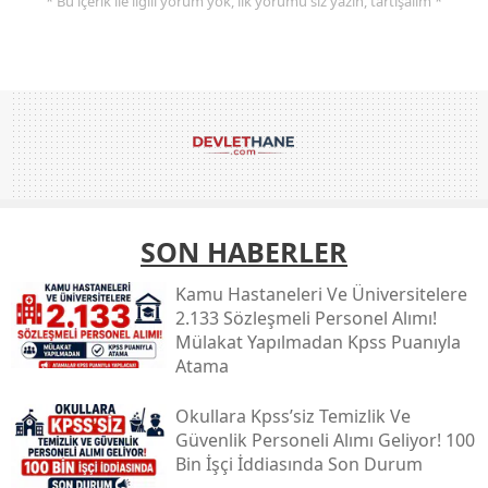
* Bu içerik ile ilgili yorum yok, ilk yorumu siz yazın, tartışalım *
SON HABERLER
Kamu Hastaneleri Ve Üniversitelere
2.133 Sözleşmeli Personel Alımı!
Mülakat Yapılmadan Kpss Puanıyla
Atama
Okullara Kpss’siz Temizlik Ve
Güvenlik Personeli Alımı Geliyor! 100
Bin İşçi İddiasında Son Durum