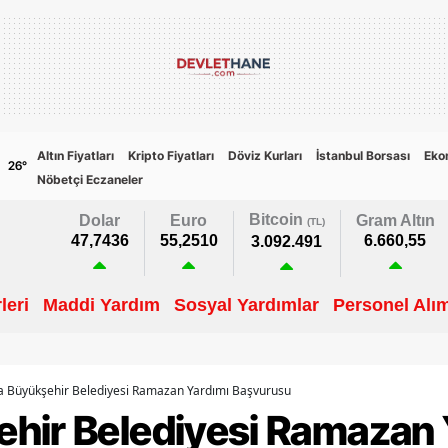
Altın Fiyatları
Kripto Fiyatları
Döviz Kurları
İstanbul Borsası
Eko
26
°
Nöbetçi Eczaneler
Bitcoin
Dolar
Euro
Gram Altın
(TL)
47,7436
55,2510
6.660,55
3.092.491
leri
Maddi Yardım
Sosyal Yardımlar
Personel Alım
a Büyükşehir Belediyesi Ramazan Yardımı Başvurusu
hir Belediyesi Ramazan 