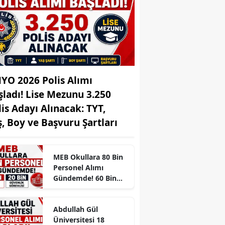
Edirne
Elazığ
Erzincan
Erzurum
YO 2026 Polis Alımı
şladı! Lise Mezunu 3.250
Eskişehir
lis Adayı Alınacak: TYT,
Gaziantep
ş, Boy ve Başvuru Şartları
Giresun
Gümüşhane
MEB Okullara 80 Bin
Personel Alımı
Hakkari
Gündemde! 60 Bin
Temizlik ve 20 Bin
Hatay
Güvenlik Görevlisi
Abdullah Gül
Beklentisi
Isparta
Üniversitesi 18