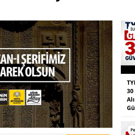
İU
TY
30
Al
Gü
Pe