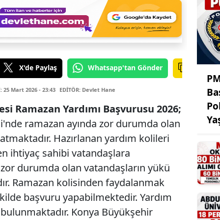
X'de Paylaş
Whatsapp'tan Gönder
PM
25 Mart 2026 - 23:43
EDİTÖR: Devlet Hane
Ba
Po
esi Ramazan Yardımı Başvurusu 2026;
Ya
i'nde ramazan ayında zor durumda olan
atmaktadır. Hazırlanan yardım kolileri
en ihtiyaç sahibi vatandaşlara
e zor durumda olan vatandaşların yükü
dır. Ramazan kolisinden faydalanmak
ekilde başvuru yapabilmektedir. Yardım
ar bulunmaktadır. Konya Büyükşehir