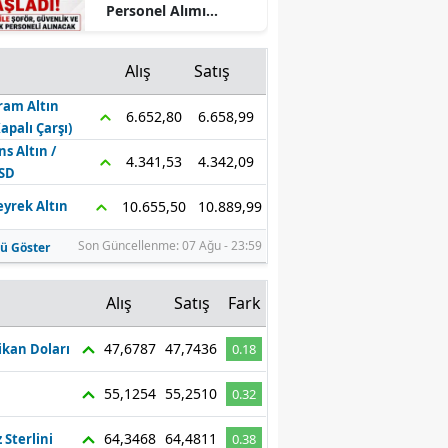
Personel Alımı
Mersin
Başladı! 50 KPSS ile
Şoför, Güvenlik ve
İstanbul
Alış
Satış
Temizlik Personeli
Alınacak
ram Altın
İzmir
6.658,99
6.652,80
Kapalı Çarşı)
Kars
ns Altın /
4.342,09
4.341,53
SD
Kastamonu
10.889,99
10.655,50
eyrek Altın
Kayseri
Son Güncellenme: 07 Ağu - 23:59
ü Göster
Kırklareli
z
Alış
Satış
Fark
Kırşehir
47,6787
47,7436
kan Doları
0.18
Kocaeli
55,1254
55,2510
0.32
Konya
Kütahya
64,3468
64,4811
z Sterlini
0.38