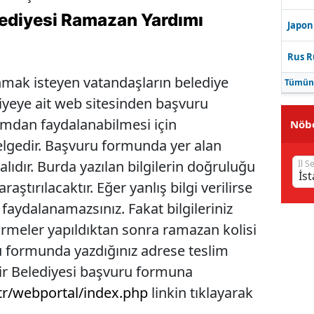
ediyesi Ramazan Yardımı
Japon
Rus R
ak isteyen vatandaşların belediye
Tümün
iyeye ait web sitesinden başvuru
ımdan faydalanabilmesi için
Nöbe
elgedir. Başvuru formunda yer alan
lıdır. Burda yazılan bilgilerin doğruluğu
İl S
raştırılacaktır. Eğer yanlış bilgi verilirse
faydalanamazsınız. Fakat bilgileriniz
irmeler yapıldıktan sonra ramazan kolisi
u formunda yazdığınız adrese teslim
ir Belediyesi başvuru formuna
.tr/webportal/index.php
linkin tıklayarak