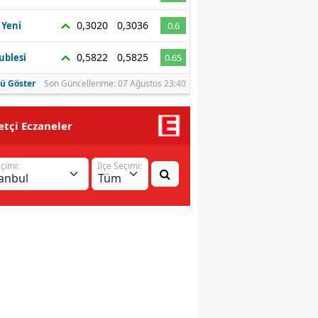
Malatya
0,3020
0,3036
 Yeni
0.6
Manisa
0,5822
0,5825
ublesi
0.65
Kahramanmaraş
ü Göster
Son Güncellenme: 07 Ağustos 23:40
Mardin
tçi Eczaneler
Muğla
eçimi:
İlçe Seçimi:
Muş
Nevşehir
Niğde
Ordu
Rize
Sakarya