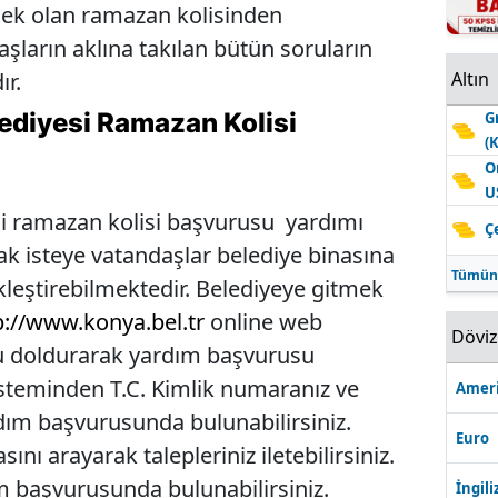
ecek olan ramazan kolisinden
şların aklına takılan bütün soruların
ır.
Altın
ediyesi Ramazan Kolisi
G
(
O
U
i ramazan kolisi başvurusu yardımı
Ç
k isteye vatandaşlar belediye binasına
Tümün
kleştirebilmektedir. Belediyeye gitmek
p://www.konya.bel.tr
online web
Dövi
u doldurarak yardım başvurusu
isteminden T.C. Kimlik numaranız ve
Ameri
ardım başvurusunda bulunabilirsiniz.
Euro
ını arayarak talepleriniz iletebilirsiniz.
 başvurusunda bulunabilirsiniz.
İngili