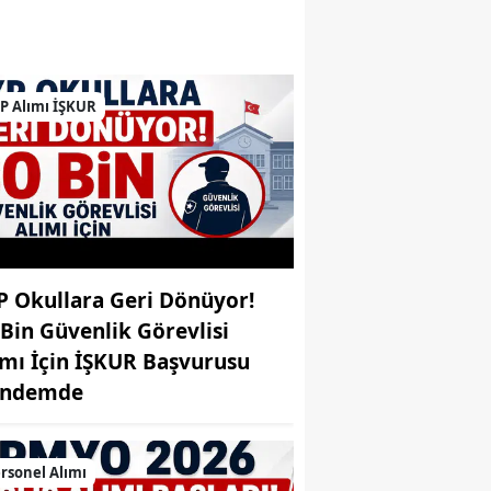
Bilecik
Bingöl
P Alımı İŞKUR
Bitlis
Bolu
Burdur
Bursa
Çanakkale
P Okullara Geri Dönüyor!
 Bin Güvenlik Görevlisi
Çankırı
ımı İçin İŞKUR Başvurusu
Çorum
ndemde
Denizli
rsonel Alımı
Diyarbakır