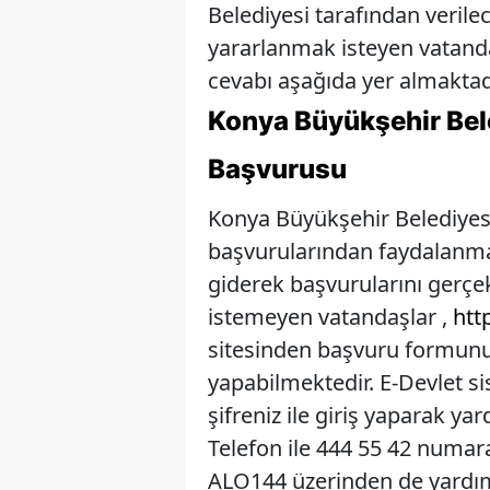
Belediyesi tarafından veril
yararlanmak isteyen vatanda
cevabı aşağıda yer almaktad
Konya Büyükşehir Bel
Başvurusu
Konya Büyükşehir Belediyes
başvurularından faydalanma
giderek başvurularını gerçe
istemeyen vatandaşlar ,
htt
sitesinden başvuru formun
yapabilmektedir. E-Devlet s
şifreniz ile giriş yaparak y
Telefon ile 444 55 42 numaras
ALO144 üzerinden de yardım