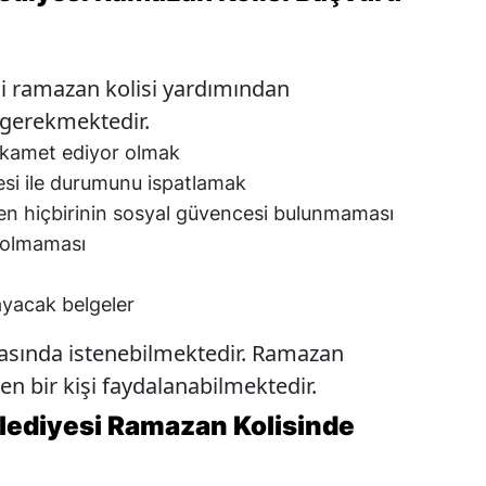
i ramazan kolisi yardımından
 gerekmektedir.
e ikamet ediyor olmak
si ile durumunu ispatlamak
den hiçbirinin sosyal güvencesi bulunmaması
n olmaması
ayacak belgeler
rasında istenebilmektedir. Ramazan
en bir kişi faydalanabilmektedir.
lediyesi Ramazan Kolisinde