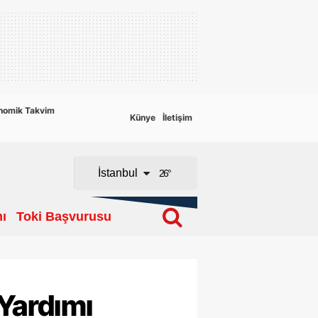
Adana
Adıyaman
Afyonkarahisar
nomik Takvim
Künye
İletişim
Ağrı
Amasya
İstanbul
26
°
Ankara
ı
Toki Başvurusu
Antalya
Artvin
Aydın
Yardımı
Balıkesir