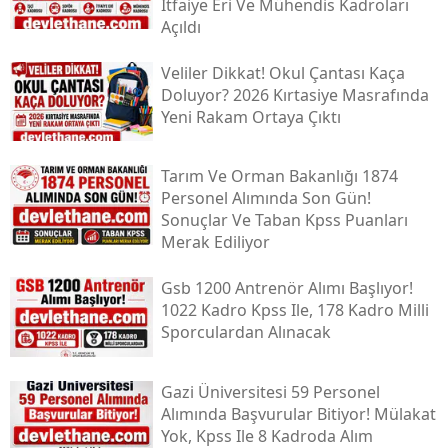
İtfaiye Eri Ve Mühendis Kadroları
Açıldı
Veliler Dikkat! Okul Çantası Kaça
Doluyor? 2026 Kırtasiye Masrafında
Yeni Rakam Ortaya Çıktı
Tarım Ve Orman Bakanlığı 1874
Personel Alımında Son Gün!
Sonuçlar Ve Taban Kpss Puanları
Merak Ediliyor
Gsb 1200 Antrenör Alımı Başlıyor!
1022 Kadro Kpss Ile, 178 Kadro Milli
Sporculardan Alınacak
Gazi Üniversitesi 59 Personel
Alımında Başvurular Bitiyor! Mülakat
Yok, Kpss Ile 8 Kadroda Alım