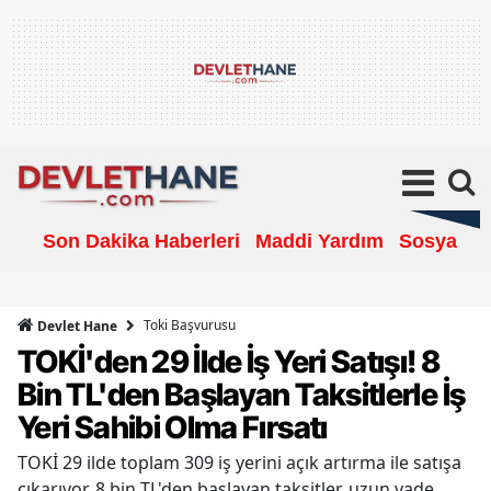
Son Dakika Haberleri
Maddi Yardım
Sosyal Ya
Toki Başvurusu
Devlet Hane
TOKİ'den 29 İlde İş Yeri Satışı! 8
Bin TL'den Başlayan Taksitlerle İş
Yeri Sahibi Olma Fırsatı
TOKİ 29 ilde toplam 309 iş yerini açık artırma ile satışa
çıkarıyor. 8 bin TL'den başlayan taksitler, uzun vade