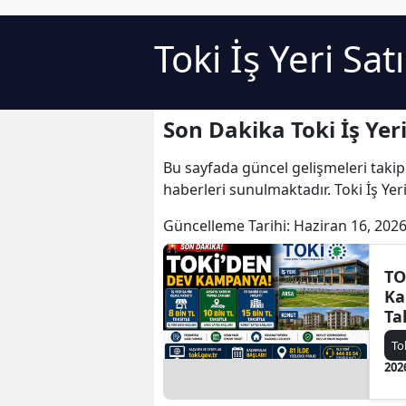
Toki İş Yeri Sat
Son Dakika Toki İş Yeri
Bu sayfada güncel gelişmeleri takip
haberleri sunulmaktadır. Toki İş Yeri 
Güncelleme Tarihi:
Haziran 16, 2026
TO
Ka
Ta
TL
To
TL
202
Ba