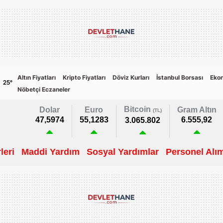
Altın Fiyatları
Kripto Fiyatları
Döviz Kurları
İstanbul Borsası
Eko
25
°
Nöbetçi Eczaneler
Bitcoin
Dolar
Euro
Gram Altın
(TL)
47,5974
55,1283
6.555,92
3.065.802
leri
Maddi Yardım
Sosyal Yardımlar
Personel Alım