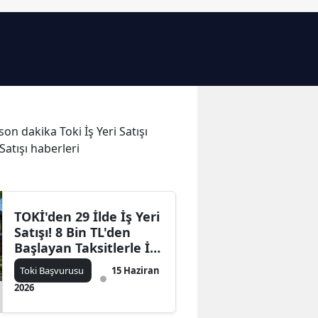
Bilecik
Bingöl
Bitlis
Bolu
 son dakika Toki İş Yeri Satışı
Burdur
 Satışı haberleri
Bursa
Çanakkale
TOKİ'den 29 İlde İş Yeri
Çankırı
Satışı! 8 Bin TL'den
Başlayan Taksitlerle İş
Çorum
Yeri Sahibi Olma Fırsatı
Toki Başvurusu
15 Haziran
Denizli
2026
Diyarbakır