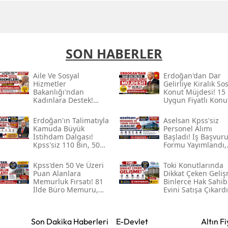
SON HABERLER
Aile Ve Sosyal
Erdoğan'dan Dar
Hizmetler
Gelirliye Kiralık So
Bakanlığı'ndan
Konut Müjdesi! 15 
Kadınlara Destek!
Uygun Fiyatlı Konu
2026 Sosyal Yardım
İçin Başvurular
Ödemeleri Ve
Başlayacak
Erdoğan'ın Talimatıyla
Aselsan Kpss'siz
Başvuru Şartları
Kamuda Büyük
Personel Alımı
Açıklandı
İstihdam Dalgası!
Başladı! İş Başvur
Kpss'siz 110 Bin, 50
Formu Yayımlandı,
Kpss Ile 55 Bin
Mühendis Ve Tekni
Personel Alımı
Personel Alınacak
Kpss'den 50 Ve Üzeri
Toki̇ Konutlarında
Bekleniyor
Puan Alanlara
Dikkat Çeken Geliş
Memurluk Fırsatı! 81
Binlerce Hak Sahib
İlde Büro Memuru,
Evini Satışa Çıkardı
Şoför, Temizlik Ve
Güvenlik Görevlisi
Alımı Başladı
Son Dakika Haberleri
E-Devlet
Altın Fi