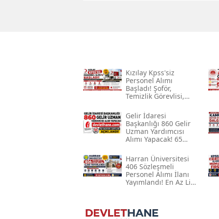
Kızılay Kpss'siz
Personel Alımı
Başladı! Şoför,
Temizlik Görevlisi,
Sağlık Personeli Ve
İşçi Alınacak
Gelir İdaresi
Başkanlığı 860 Gelir
Uzman Yardımcısı
Alımı Yapacak! 65
Kpss Ile Başvuru
Şartları Açıklandı
Harran Üniversitesi
406 Sözleşmeli
Personel Alımı İlanı
Yayımlandı! En Az Lise
Mezunu, 60 Kpss Ile
Başvuru Fırsatı