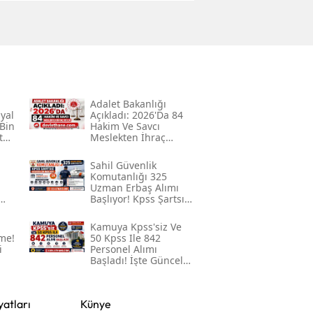
Mersin
İstanbul
İzmir
Adalet Bakanlığı
Kars
syal
Açıkladı: 2026'da 84
Bin
Hakim Ve Savcı
Kastamonu
t
Meslekten İhraç
Edildi
Kayseri
Sahil Güvenlik
Komutanlığı 325
u
Uzman Erbaş Alımı
Kırklareli
Başlıyor! Kpss Şartsız
k
Başvurular 3
Kırşehir
Ağustos'ta Başlayacak
Kamuya Kpss'siz Ve
me!
50 Kpss Ile 842
Kocaeli
i
Personel Alımı
Başladı! İşte Güncel
İlanlar Ve Başvuru
Konya
Detayları
yatları
Künye
Kütahya