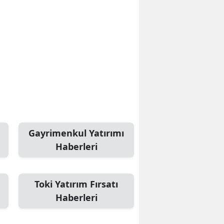
Edirne
Elazığ
Erzincan
Erzurum
Eskişehir
Gaziantep
Gayrimenkul Yatırımı
Giresun
Haberleri
Gümüşhane
Hakkari
Toki Yatırım Fırsatı
Haberleri
Hatay
Isparta