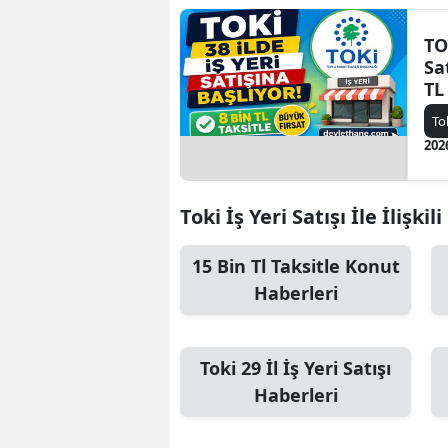
TO
Sa
TL
Fı
To
202
Toki İş Yeri Satışı İle İlişkil
15 Bin Tl Taksitle Konut
Haberleri
Toki 29 İl İş Yeri Satışı
Haberleri