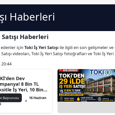
ışı Haberleri
 Satışı Haberleri
 edenler için
Toki İş Yeri Satışı
ile ilgili en son gelişmeler ve
Satışı videoları, Toki İş Yeri Satışı fotoğrafları ve Toki İş Yeri
 20:44
Kİ'den Dev
mpanya! 8 Bin TL
ksitle İş Yeri, 10 Bin
 Taksitle Arsa, 15 Bin
ki Başvurusu
16 Haziran
 Taksitle Konut Satışı
6
şladı