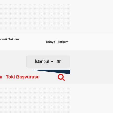
Adana
Adıyaman
Afyonkarahisar
nomik Takvim
Künye
İletişim
Ağrı
Amasya
İstanbul
25
°
Ankara
ı
Toki Başvurusu
Antalya
Artvin
Aydın
Balıkesir